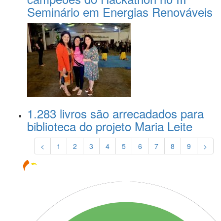
Seminário em Energias Renováveis
1.283 livros são arrecadados para
biblioteca do projeto Maria Leite
<
1
2
3
4
5
6
7
8
9
>