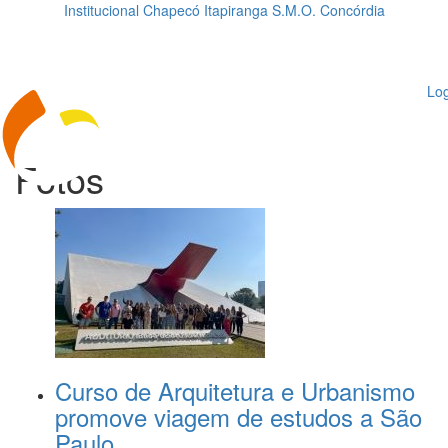
Institucional
Chapecó
Itapiranga
S.M.O.
Concórdia
Loading...
ggle
vigation
Log
Fotos
Curso de Arquitetura e Urbanismo
promove viagem de estudos a São
Paulo