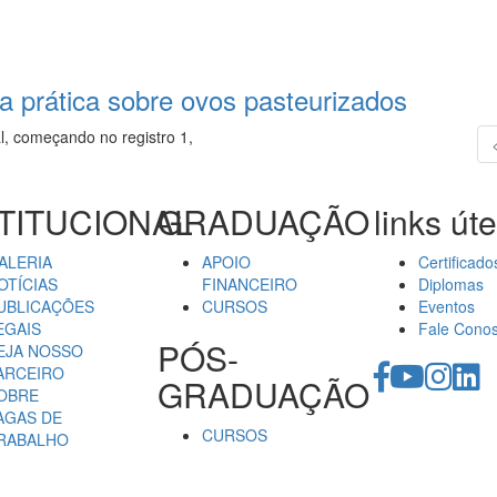
la prática sobre ovos pasteurizados
l, começando no registro 1,
TITUCIONAL
GRADUAÇÃO
links úte
ALERIA
APOIO
Certificado
OTÍCIAS
FINANCEIRO
Diplomas
UBLICAÇÕES
CURSOS
Eventos
EGAIS
Fale Cono
PÓS-
EJA NOSSO
ARCEIRO
GRADUAÇÃO
OBRE
AGAS DE
CURSOS
RABALHO