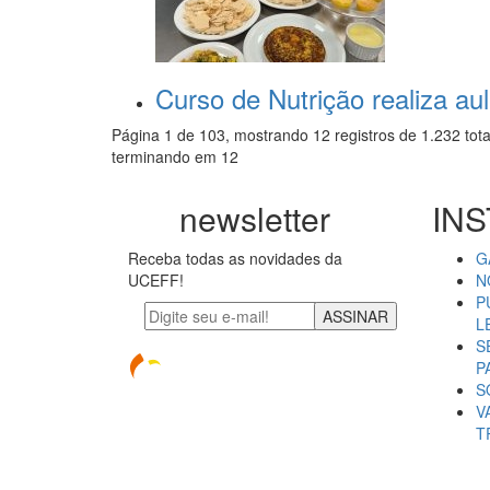
Curso de Nutrição realiza au
Página 1 de 103, mostrando 12 registros de 1.232 tota
terminando em 12
newsletter
INS
Receba todas as novidades da
G
UCEFF!
N
P
ASSINAR
L
S
P
S
V
T