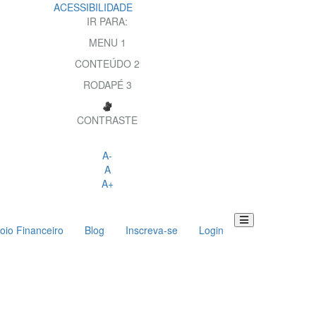
ACESSIBILIDADE
IR PARA:
MENU
1
CONTEÚDO
2
RODAPÉ
3
CONTRASTE
A-
A
A+
oio Financeiro
Blog
Inscreva-se
Login
Toggle
navigation