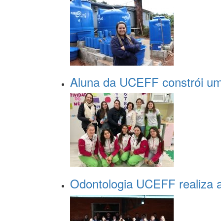
Aluna da UCEFF constrói um
Odontologia UCEFF realiza a