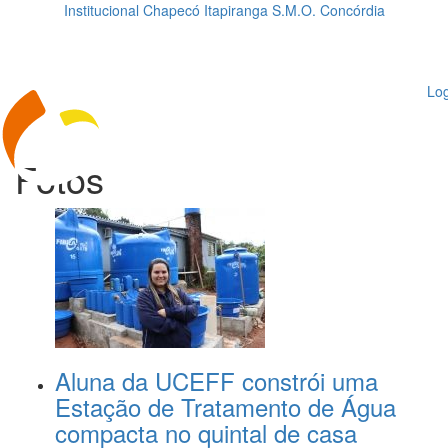
Institucional
Chapecó
Itapiranga
S.M.O.
Concórdia
Loading...
ggle
vigation
Log
Fotos
Aluna da UCEFF constrói uma
Estação de Tratamento de Água
compacta no quintal de casa