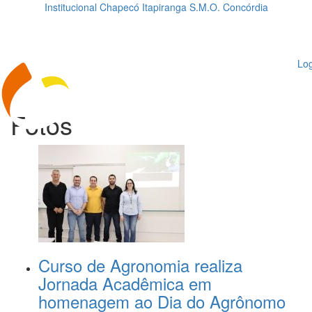
Institucional
Chapecó
Itapiranga
S.M.O.
Concórdia
Loading...
ggle
vigation
Log
Fotos
Curso de Agronomia realiza
Jornada Acadêmica em
homenagem ao Dia do Agrônomo