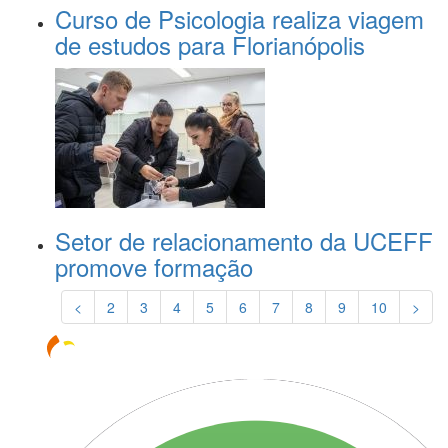
Curso de Psicologia realiza viagem
de estudos para Florianópolis
Setor de relacionamento da UCEFF
promove formação
<
2
3
4
5
6
7
8
9
10
>