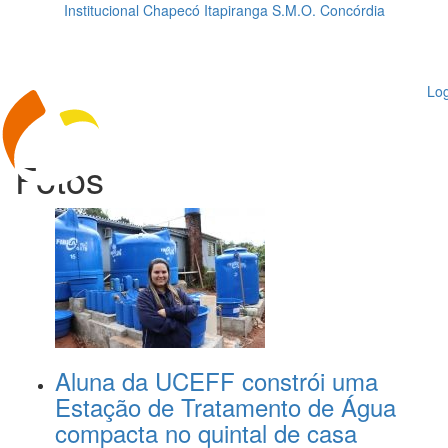
Institucional
Chapecó
Itapiranga
S.M.O.
Concórdia
Loading...
ggle
vigation
Log
Fotos
Aluna da UCEFF constrói uma
Estação de Tratamento de Água
compacta no quintal de casa