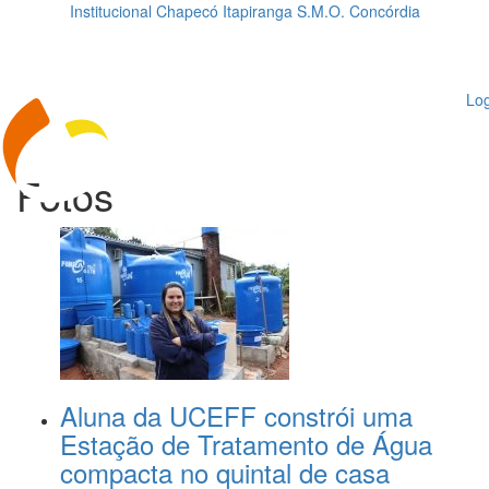
Institucional
Chapecó
Itapiranga
S.M.O.
Concórdia
Loading...
ggle
vigation
Log
Fotos
Aluna da UCEFF constrói uma
Estação de Tratamento de Água
compacta no quintal de casa