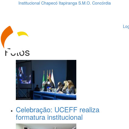
Institucional
Chapecó
Itapiranga
S.M.O.
Concórdia
Loading...
ggle
vigation
Log
Fotos
Celebração: UCEFF realiza
formatura institucional