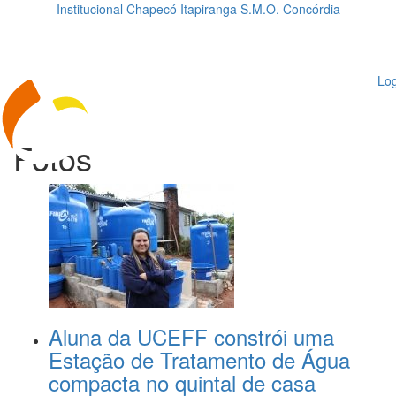
Institucional
Chapecó
Itapiranga
S.M.O.
Concórdia
Loading...
ggle
vigation
Log
Fotos
Aluna da UCEFF constrói uma
Estação de Tratamento de Água
compacta no quintal de casa