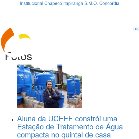
Institucional
Chapecó
Itapiranga
S.M.O.
Concórdia
Loading...
ggle
vigation
Log
Fotos
Aluna da UCEFF constrói uma
Estação de Tratamento de Água
compacta no quintal de casa