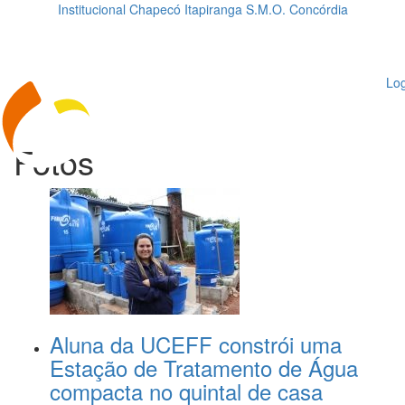
Institucional
Chapecó
Itapiranga
S.M.O.
Concórdia
Loading...
ggle
vigation
Log
Fotos
Aluna da UCEFF constrói uma
Estação de Tratamento de Água
compacta no quintal de casa