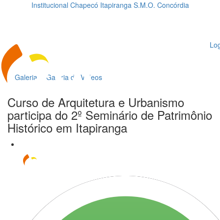
Institucional
Chapecó
Itapiranga
S.M.O.
Concórdia
Loading...
ggle
vigation
Log
Galeria
Galeria de Vídeos
Curso de Arquitetura e Urbanismo
participa do 2º Seminário de Patrimônio
Histórico em Itapiranga