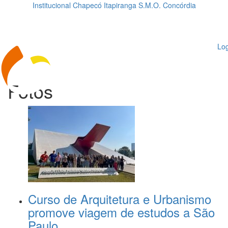
Institucional
Chapecó
Itapiranga
S.M.O.
Concórdia
Loading...
ggle
vigation
Log
Fotos
Curso de Arquitetura e Urbanismo
promove viagem de estudos a São
Paulo