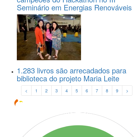
Seminário em Energias Renováveis
1.283 livros são arrecadados para
biblioteca do projeto Maria Leite
<
1
2
3
4
5
6
7
8
9
>