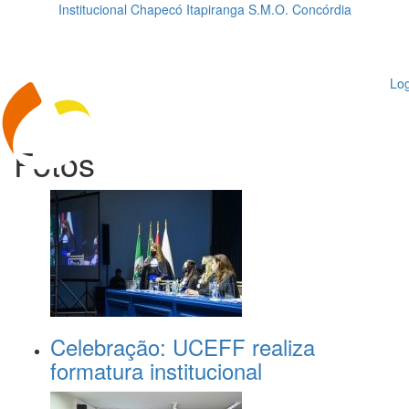
Institucional
Chapecó
Itapiranga
S.M.O.
Concórdia
Loading...
ggle
vigation
Log
Fotos
Celebração: UCEFF realiza
formatura institucional