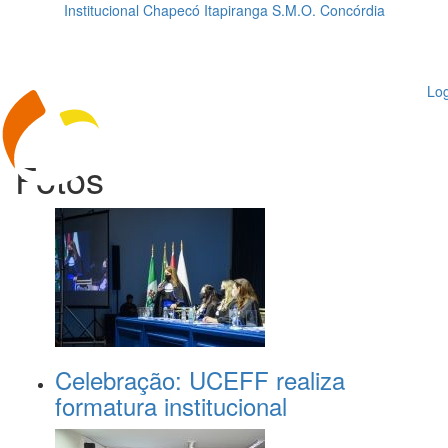
Institucional
Chapecó
Itapiranga
S.M.O.
Concórdia
Loading...
ggle
vigation
Log
Fotos
Celebração: UCEFF realiza
formatura institucional