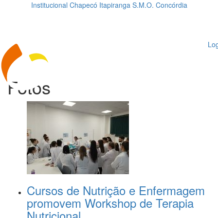
Institucional
Chapecó
Itapiranga
S.M.O.
Concórdia
Loading...
ggle
vigation
Log
Fotos
Cursos de Nutrição e Enfermagem
promovem Workshop de Terapia
Nutricional