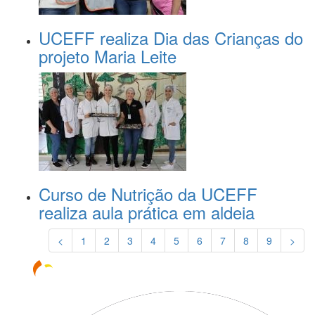
UCEFF realiza Dia das Crianças do
projeto Maria Leite
Curso de Nutrição da UCEFF
realiza aula prática em aldeia
<
1
2
3
4
5
6
7
8
9
>