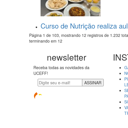
Curso de Nutrição realiza au
Página 1 de 103, mostrando 12 registros de 1.232 tota
terminando em 12
newsletter
INS
Receba todas as novidades da
G
UCEFF!
N
P
ASSINAR
L
S
P
S
V
T