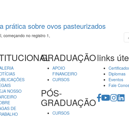
la prática sobre ovos pasteurizados
l, começando no registro 1,
TITUCIONAL
GRADUAÇÃO
links úte
ALERIA
APOIO
Certificado
OTÍCIAS
FINANCEIRO
Diplomas
UBLICAÇÕES
CURSOS
Eventos
EGAIS
Fale Cono
PÓS-
EJA NOSSO
ARCEIRO
GRADUAÇÃO
OBRE
AGAS DE
CURSOS
RABALHO