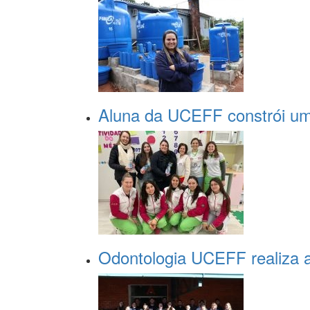
Aluna da UCEFF constrói um
Odontologia UCEFF realiza a