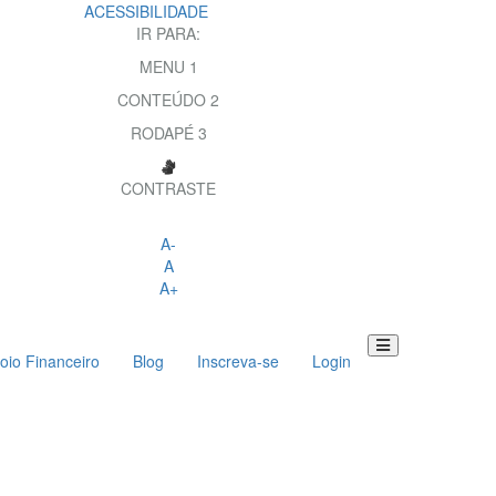
ACESSIBILIDADE
IR PARA:
MENU
1
CONTEÚDO
2
RODAPÉ
3
CONTRASTE
A-
A
A+
oio Financeiro
Blog
Inscreva-se
Login
Toggle
navigation