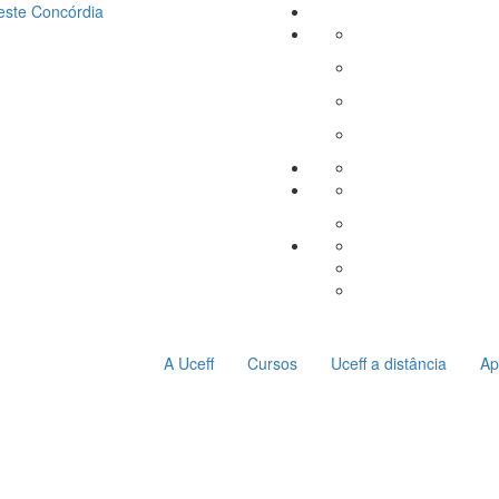
este
Concórdia
A Uceff
Cursos
Uceff a distância
Ap