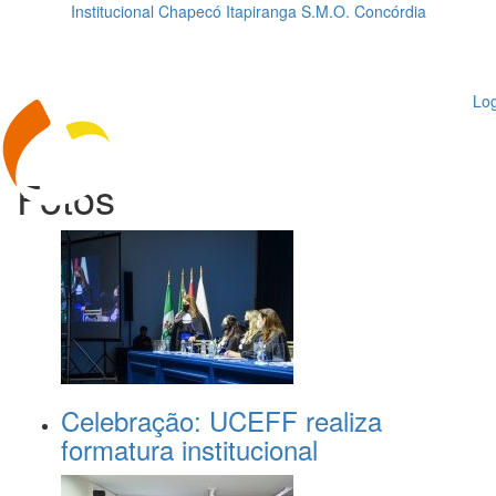
Institucional
Chapecó
Itapiranga
S.M.O.
Concórdia
Loading...
ggle
vigation
Log
Fotos
Celebração: UCEFF realiza
formatura institucional