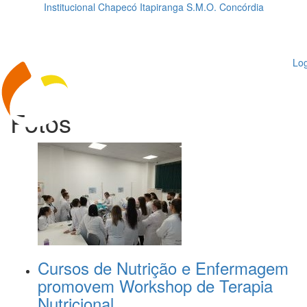
Institucional
Chapecó
Itapiranga
S.M.O.
Concórdia
Loading...
ggle
vigation
Log
Fotos
Cursos de Nutrição e Enfermagem
promovem Workshop de Terapia
Nutricional