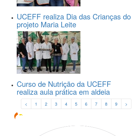
UCEFF realiza Dia das Crianças do
projeto Maria Leite
Curso de Nutrição da UCEFF
realiza aula prática em aldeia
<
1
2
3
4
5
6
7
8
9
>