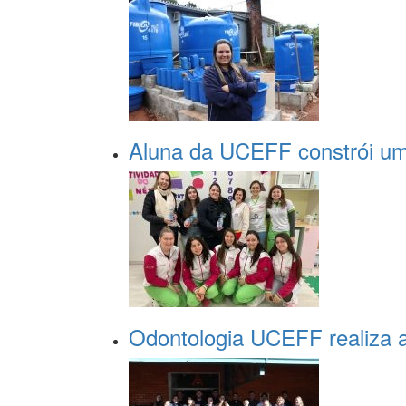
Aluna da UCEFF constrói um
Odontologia UCEFF realiza a