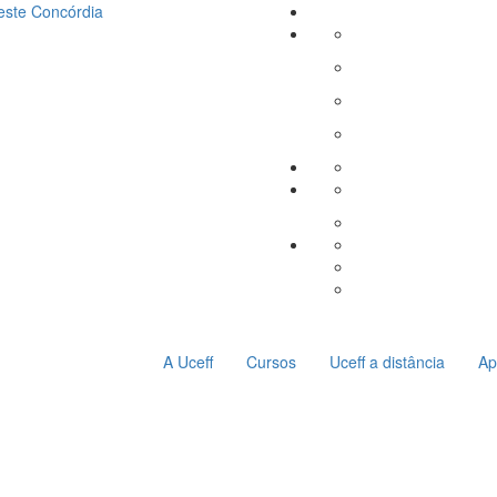
este
Concórdia
A Uceff
Cursos
Uceff a distância
Ap