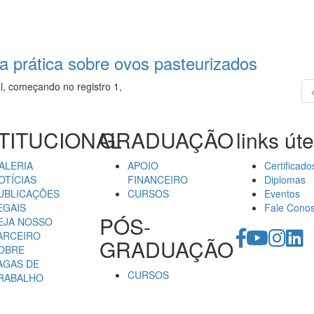
la prática sobre ovos pasteurizados
l, começando no registro 1,
TITUCIONAL
GRADUAÇÃO
links úte
ALERIA
APOIO
Certificado
OTÍCIAS
FINANCEIRO
Diplomas
UBLICAÇÕES
CURSOS
Eventos
EGAIS
Fale Cono
PÓS-
EJA NOSSO
ARCEIRO
GRADUAÇÃO
OBRE
AGAS DE
CURSOS
RABALHO