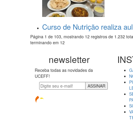
Curso de Nutrição realiza au
Página 1 de 103, mostrando 12 registros de 1.232 tota
terminando em 12
newsletter
INS
Receba todas as novidades da
G
UCEFF!
N
P
ASSINAR
L
S
P
S
V
T