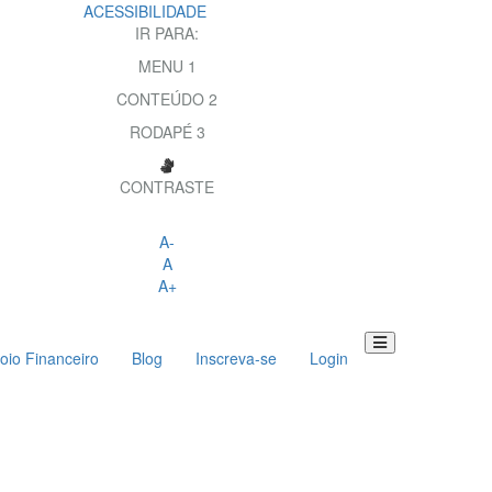
ACESSIBILIDADE
IR PARA:
MENU
1
CONTEÚDO
2
RODAPÉ
3
CONTRASTE
A-
A
A+
oio Financeiro
Blog
Inscreva-se
Login
Toggle
navigation