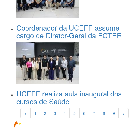
Coordenador da UCEFF assume
cargo de Diretor-Geral da FCTER
UCEFF realiza aula inaugural dos
cursos de Saúde
<
1
2
3
4
5
6
7
8
9
>