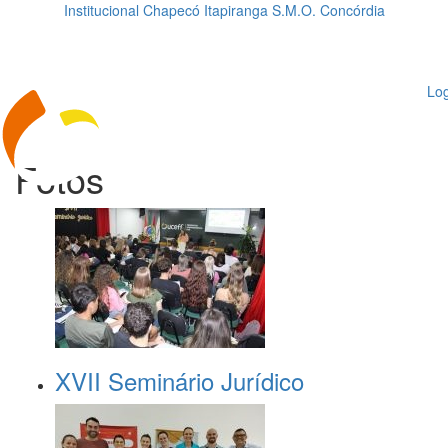
Institucional
Chapecó
Itapiranga
S.M.O.
Concórdia
Loading...
ggle
vigation
Log
Fotos
XVII Seminário Jurídico