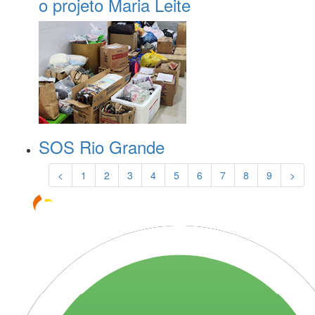
o projeto Maria Leite
SOS Rio Grande
<
1
2
3
4
5
6
7
8
9
>