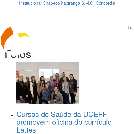
Institucional
Chapecó
Itapiranga
S.M.O.
Concórdia
Loading...
ggle
vigation
Log
Fotos
Cursos de Saúde da UCEFF
promovem oficina do currículo
Lattes