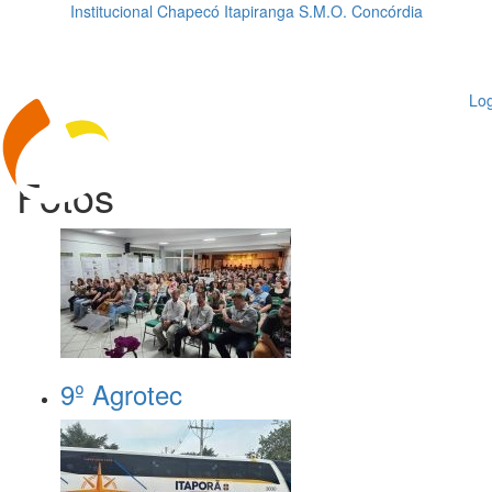
Institucional
Chapecó
Itapiranga
S.M.O.
Concórdia
Loading...
ggle
vigation
Log
Fotos
9º Agrotec