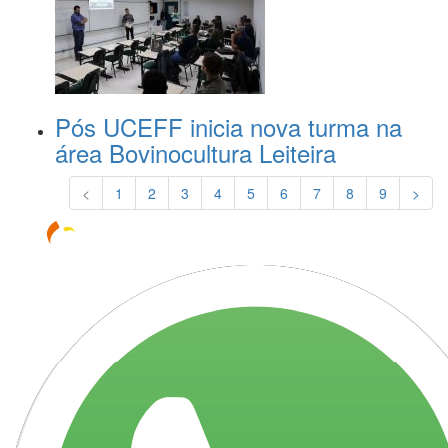
Pós UCEFF inicia nova turma na
área Bovinocultura Leiteira
<
1
2
3
4
5
6
7
8
9
>