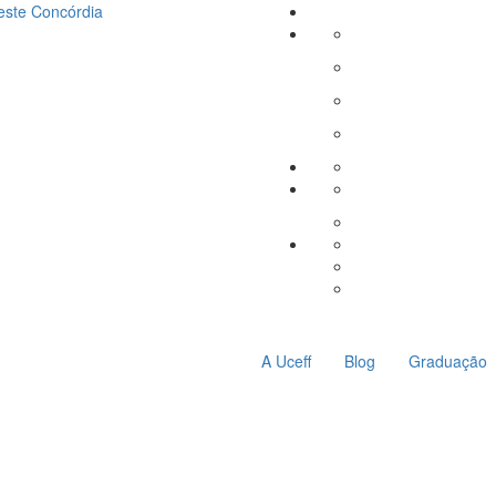
este
Concórdia
A Uceff
Blog
Graduação