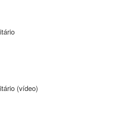
tário
tário (vídeo)