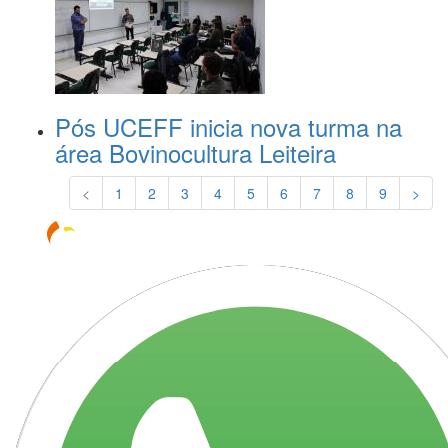
Pós UCEFF inicia nova turma na
área Bovinocultura Leiteira
<
1
2
3
4
5
6
7
8
9
>