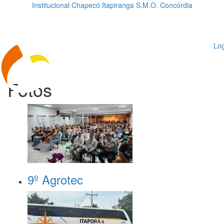
Institucional
Chapecó
Itapiranga
S.M.O.
Concórdia
Loading...
ggle
vigation
Log
Fotos
9º Agrotec