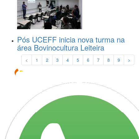
Pós UCEFF inicia nova turma na
área Bovinocultura Leiteira
<
1
2
3
4
5
6
7
8
9
>