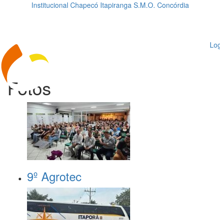
Institucional
Chapecó
Itapiranga
S.M.O.
Concórdia
Loading...
ggle
vigation
Log
Fotos
9º Agrotec