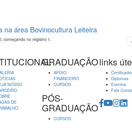
 na área Bovinocultura Leiteira
l, começando no registro 1,
TITUCIONAL
GRADUAÇÃO
links úte
ALERIA
APOIO
Certificado
OTÍCIAS
FINANCEIRO
Diplomas
EJA NOSSO
CURSOS
Eventos
ARCEIRO
Fale Cono
PÓS-
OBRE
AGAS DE
GRADUAÇÃO
RABALHO
CURSOS