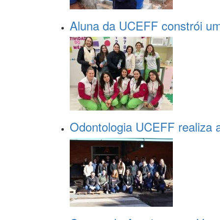
Aluna da UCEFF constrói um
Odontologia UCEFF realiza a