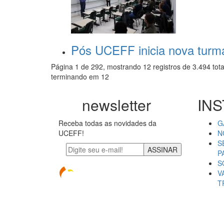
Pós UCEFF inicia nova turma
Página 1 de 292, mostrando 12 registros de 3.494 tota
terminando em 12
newsletter
INS
Receba todas as novidades da
G
UCEFF!
N
S
ASSINAR
P
S
V
T