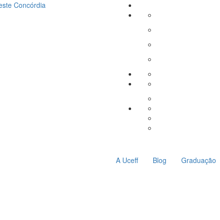
este
Concórdia
A Uceff
Blog
Graduação