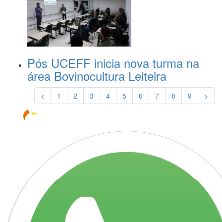
Pós UCEFF inicia nova turma na
área Bovinocultura Leiteira
<
1
2
3
4
5
6
7
8
9
>