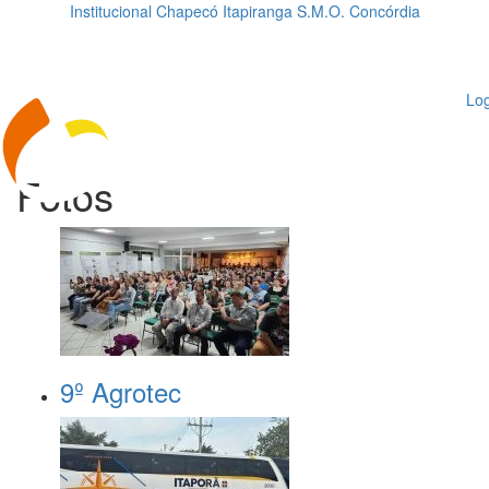
Institucional
Chapecó
Itapiranga
S.M.O.
Concórdia
Loading...
ggle
vigation
Log
Fotos
9º Agrotec