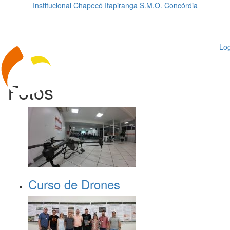
Institucional
Chapecó
Itapiranga
S.M.O.
Concórdia
Loading...
ggle
vigation
Log
Fotos
Curso de Drones