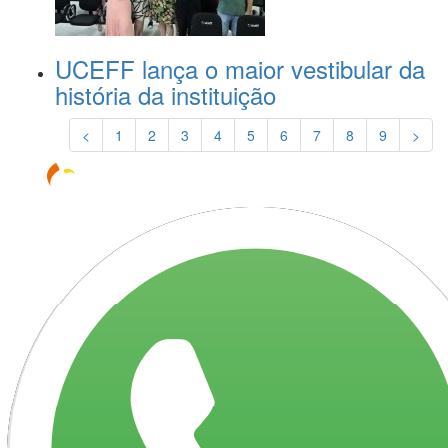
UCEFF lança o maior vestibular da
história da instituição
<
1
2
3
4
5
6
7
8
9
>