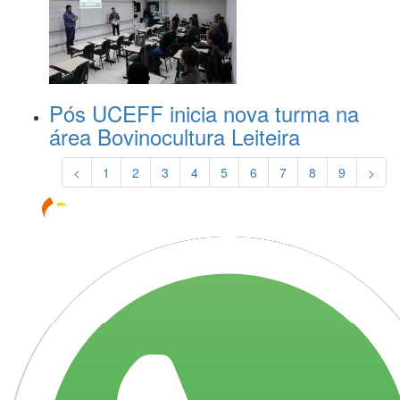
Pós UCEFF inicia nova turma na
área Bovinocultura Leiteira
<
1
2
3
4
5
6
7
8
9
>