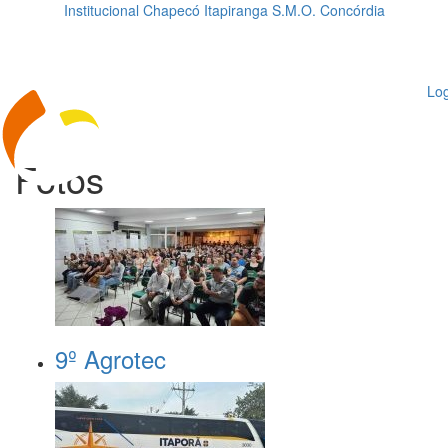
Institucional
Chapecó
Itapiranga
S.M.O.
Concórdia
Loading...
ggle
vigation
Log
Fotos
9º Agrotec