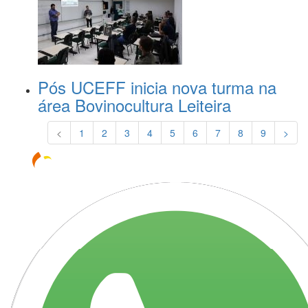
Pós UCEFF inicia nova turma na
área Bovinocultura Leiteira
<
1
2
3
4
5
6
7
8
9
>