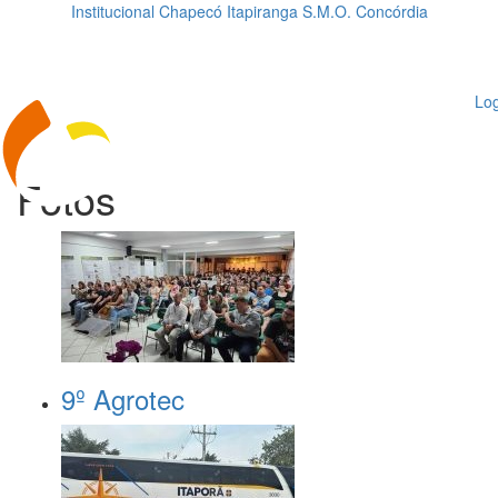
Institucional
Chapecó
Itapiranga
S.M.O.
Concórdia
Loading...
ggle
vigation
Log
Fotos
9º Agrotec