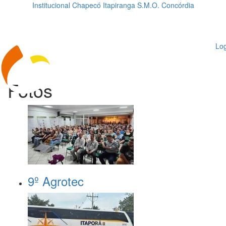
Institucional
Chapecó
Itapiranga
S.M.O.
Concórdia
Loading...
ggle
vigation
Log
Fotos
9º Agrotec