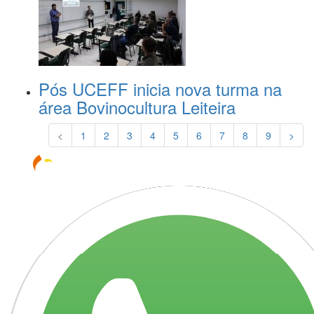
Pós UCEFF inicia nova turma na
área Bovinocultura Leiteira
<
1
2
3
4
5
6
7
8
9
>