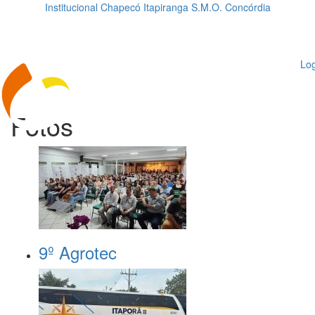
Institucional
Chapecó
Itapiranga
S.M.O.
Concórdia
Loading...
ggle
vigation
Log
Fotos
9º Agrotec