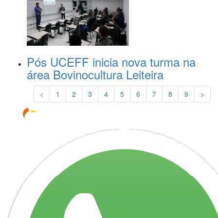
Pós UCEFF inicia nova turma na
área Bovinocultura Leiteira
<
1
2
3
4
5
6
7
8
9
>