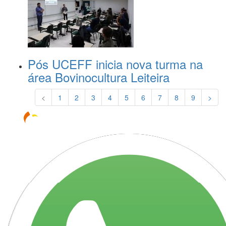
Pós UCEFF inicia nova turma na
área Bovinocultura Leiteira
<
1
2
3
4
5
6
7
8
9
>