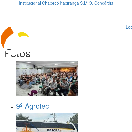
Institucional
Chapecó
Itapiranga
S.M.O.
Concórdia
Loading...
ggle
vigation
Log
Fotos
9º Agrotec