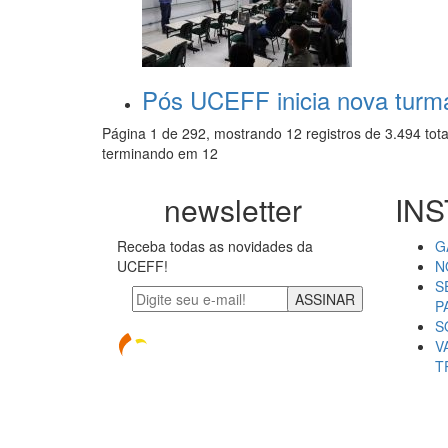
Pós UCEFF inicia nova turma
Página 1 de 292, mostrando 12 registros de 3.494 tota
terminando em 12
newsletter
INS
Receba todas as novidades da
G
UCEFF!
N
S
ASSINAR
P
S
V
T