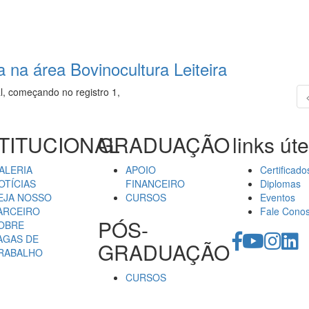
 na área Bovinocultura Leiteira
l, começando no registro 1,
TITUCIONAL
GRADUAÇÃO
links úte
ALERIA
APOIO
Certificado
OTÍCIAS
FINANCEIRO
Diplomas
EJA NOSSO
CURSOS
Eventos
ARCEIRO
Fale Cono
PÓS-
OBRE
AGAS DE
GRADUAÇÃO
RABALHO
CURSOS