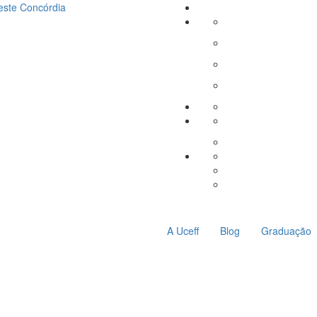
este
Concórdia
A Uceff
Blog
Graduação