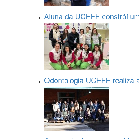
Aluna da UCEFF constrói um
Odontologia UCEFF realiza a