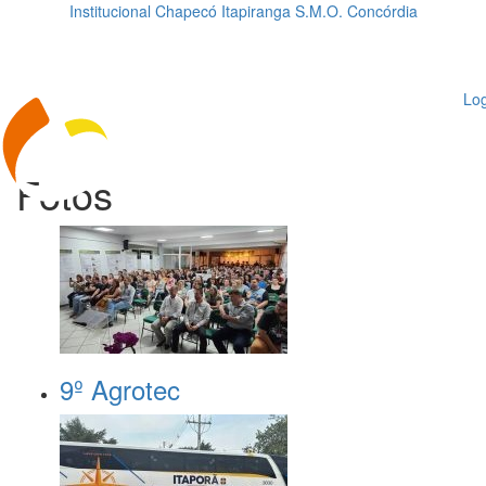
Institucional
Chapecó
Itapiranga
S.M.O.
Concórdia
Loading...
ggle
vigation
Log
Fotos
9º Agrotec