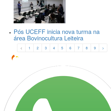
Pós UCEFF inicia nova turma na
área Bovinocultura Leiteira
<
1
2
3
4
5
6
7
8
9
>