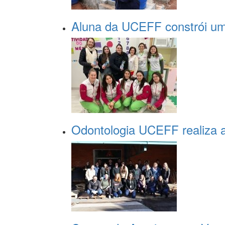
Aluna da UCEFF constrói um
Odontologia UCEFF realiza a