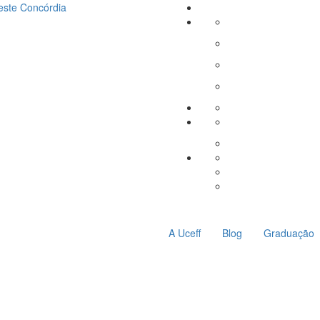
este
Concórdia
A Uceff
Blog
Graduação