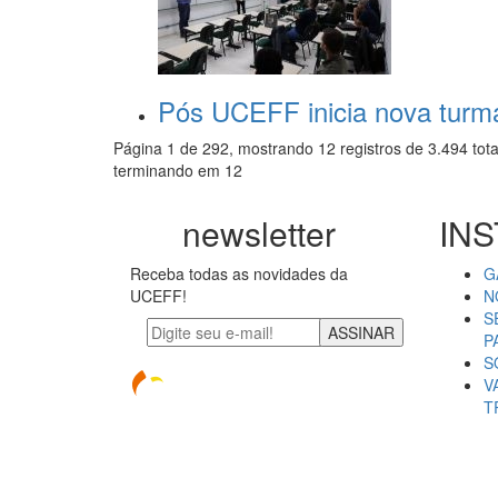
Pós UCEFF inicia nova turma
Página 1 de 292, mostrando 12 registros de 3.494 tota
terminando em 12
newsletter
INS
Receba todas as novidades da
G
UCEFF!
N
S
ASSINAR
P
S
V
T