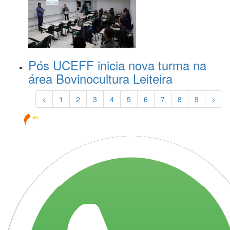
Pós UCEFF inicia nova turma na
área Bovinocultura Leiteira
<
1
2
3
4
5
6
7
8
9
>