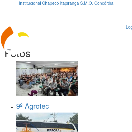
Institucional
Chapecó
Itapiranga
S.M.O.
Concórdia
Loading...
ggle
vigation
Log
Fotos
9º Agrotec