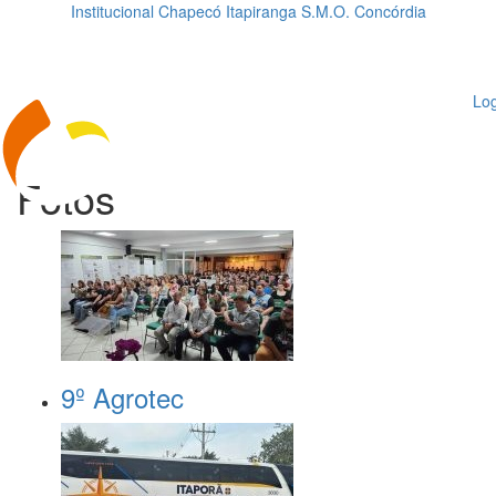
Institucional
Chapecó
Itapiranga
S.M.O.
Concórdia
Loading...
ggle
vigation
Log
Fotos
9º Agrotec