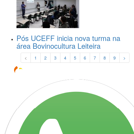
Pós UCEFF inicia nova turma na
área Bovinocultura Leiteira
<
1
2
3
4
5
6
7
8
9
>