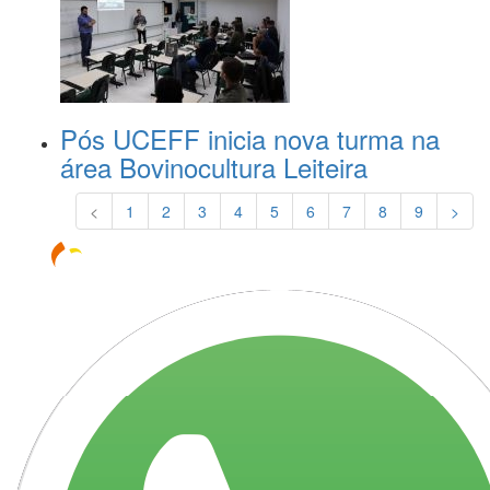
Pós UCEFF inicia nova turma na
área Bovinocultura Leiteira
<
1
2
3
4
5
6
7
8
9
>