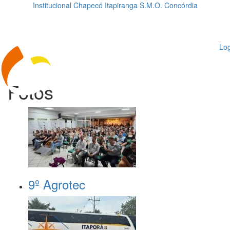
Institucional
Chapecó
Itapiranga
S.M.O.
Concórdia
Loading...
ggle
vigation
Log
Fotos
9º Agrotec