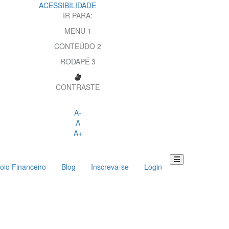
ACESSIBILIDADE
IR PARA:
MENU
1
CONTEÚDO
2
RODAPÉ
3
CONTRASTE
A-
A
A+
oio Financeiro
Blog
Inscreva-se
Login
Toggle
navigation