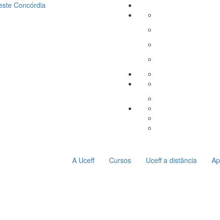
este
Concórdia
A Uceff
Cursos
Uceff a distância
Ap