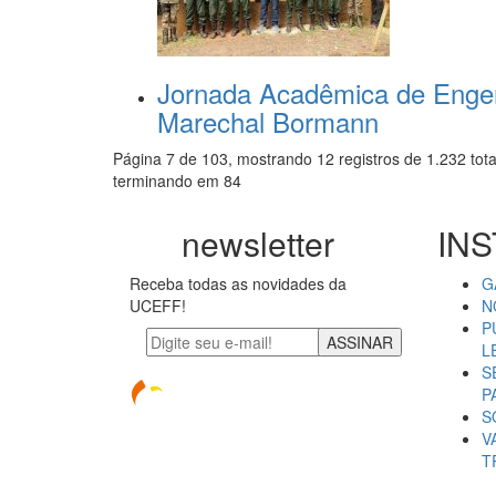
Jornada Acadêmica de Engen
Marechal Bormann
Página 7 de 103, mostrando 12 registros de 1.232 tota
terminando em 84
newsletter
INS
Receba todas as novidades da
G
UCEFF!
N
P
ASSINAR
L
S
P
S
V
T