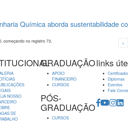
haria Química aborda sustentabilidade co
l, começando no registro 73,
<
TITUCIONAL
GRADUAÇÃO
links úte
ALERIA
APOIO
Certificado
OTÍCIAS
FINANCEIRO
Diplomas
UBLICAÇÕES
CURSOS
Eventos
EGAIS
Fale Cono
PÓS-
EJA NOSSO
ARCEIRO
GRADUAÇÃO
OBRE
AGAS DE
CURSOS
RABALHO