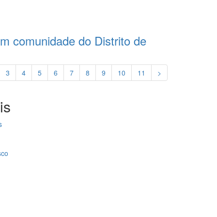
m comunidade do Distrito de
3
4
5
6
7
8
9
10
11
>
is
s
sco