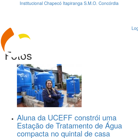
Institucional
Chapecó
Itapiranga
S.M.O.
Concórdia
Loading...
ggle
vigation
Log
Fotos
Aluna da UCEFF constrói uma
Estação de Tratamento de Água
compacta no quintal de casa