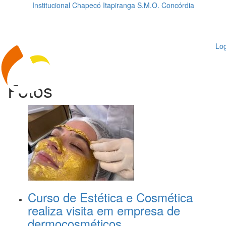
Institucional
Chapecó
Itapiranga
S.M.O.
Concórdia
Loading...
ggle
vigation
Log
Fotos
Curso de Estética e Cosmética
realiza visita em empresa de
dermocosméticos