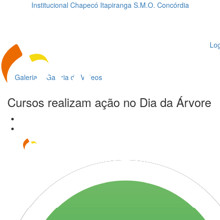
Institucional
Chapecó
Itapiranga
S.M.O.
Concórdia
Loading...
ggle
vigation
Log
Galeria
Galeria de Vídeos
Cursos realizam ação no Dia da Árvore