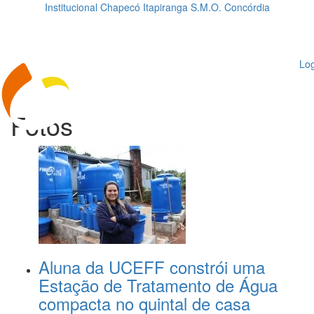
Institucional
Chapecó
Itapiranga
S.M.O.
Concórdia
Loading...
ggle
vigation
Log
Fotos
Aluna da UCEFF constrói uma
Estação de Tratamento de Água
compacta no quintal de casa