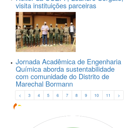
visita instituições parceiras
Jornada Acadêmica de Engenharia
Química aborda sustentabilidade
com comunidade do Distrito de
Marechal Bormann
<
3
4
5
6
7
8
9
10
11
>