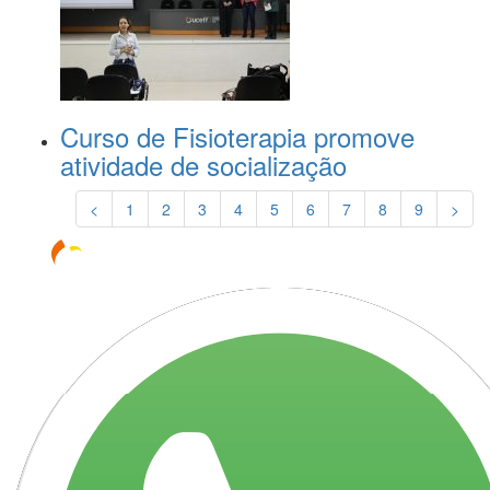
Curso de Fisioterapia promove
atividade de socialização
<
1
2
3
4
5
6
7
8
9
>