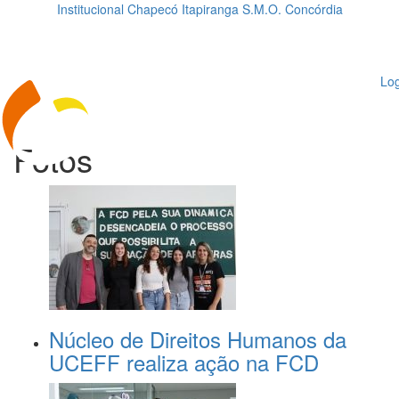
Institucional
Chapecó
Itapiranga
S.M.O.
Concórdia
Loading...
ggle
vigation
Log
Fotos
Núcleo de Direitos Humanos da
UCEFF realiza ação na FCD