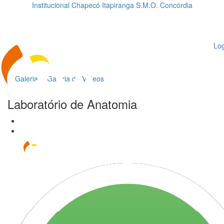
Institucional
Chapecó
Itapiranga
S.M.O.
Concórdia
Loading...
ggle
vigation
Log
Galeria
Galeria de Vídeos
Laboratório de Anatomia