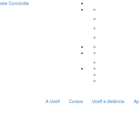
este
Concórdia
A Uceff
Cursos
Uceff a distância
Ap