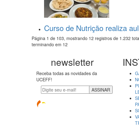
Curso de Nutrição realiza au
Página 1 de 103, mostrando 12 registros de 1.232 tota
terminando em 12
newsletter
INS
Receba todas as novidades da
G
UCEFF!
N
P
ASSINAR
L
S
P
S
V
T