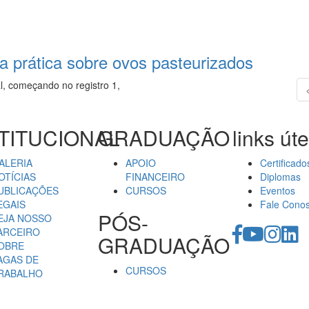
la prática sobre ovos pasteurizados
l, começando no registro 1,
TITUCIONAL
GRADUAÇÃO
links úte
ALERIA
APOIO
Certificado
OTÍCIAS
FINANCEIRO
Diplomas
UBLICAÇÕES
CURSOS
Eventos
EGAIS
Fale Cono
PÓS-
EJA NOSSO
ARCEIRO
GRADUAÇÃO
OBRE
AGAS DE
CURSOS
RABALHO