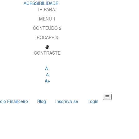
ACESSIBILIDADE
IR PARA:
MENU
1
CONTEÚDO
2
RODAPÉ
3
CONTRASTE
A-
A
A+
oio Financeiro
Blog
Inscreva-se
Login
Toggle
navigation