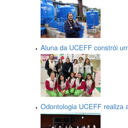
Aluna da UCEFF constrói um
Odontologia UCEFF realiza a