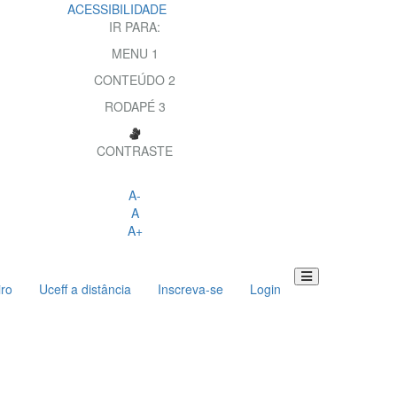
ACESSIBILIDADE
IR PARA:
MENU
1
CONTEÚDO
2
RODAPÉ
3
CONTRASTE
A-
A
A+
iro
Uceff a distância
Inscreva-se
Login
Toggle
navigation