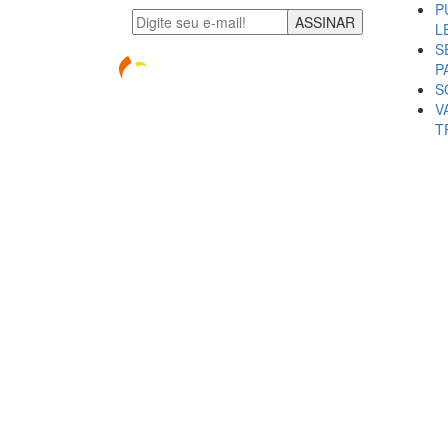
P
ASSINAR
L
S
P
S
V
T