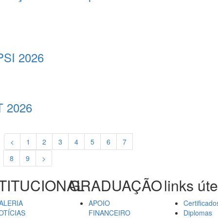
PSI 2026
T 2026
<
1
2
3
4
5
6
7
8
9
>
TITUCIONAL
GRADUAÇÃO
links úte
ALERIA
APOIO
Certificado
OTÍCIAS
FINANCEIRO
Diplomas