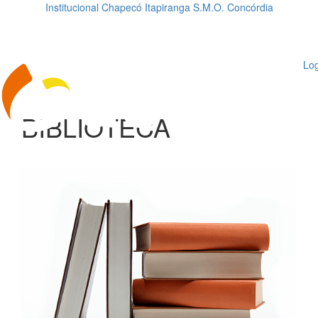
Institucional
Chapecó
Itapiranga
S.M.O.
Concórdia
Loading...
ggle
vigation
Log
BIBLIOTECA